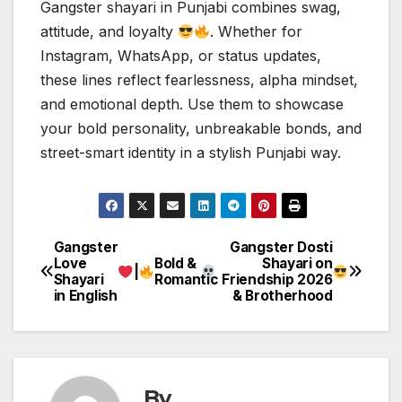
Gangster shayari in Punjabi combines swag,
attitude, and loyalty
. Whether for
Instagram, WhatsApp, or status updates,
these lines reflect fearlessness, alpha mindset,
and emotional depth. Use them to showcase
your bold personality, unbreakable bonds, and
street-smart identity in a stylish Punjabi way.
Gangster
Gangster Dosti
Post
Love
Bold &
Shayari on
|
Shayari
Romantic
Friendship 2026
navigation
in English
& Brotherhood
By