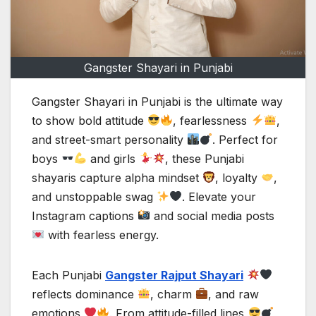
Gangster Shayari in Punjabi
Gangster Shayari in Punjabi is the ultimate way
to show bold attitude
, fearlessness
,
and street-smart personality
. Perfect for
boys
and girls
, these Punjabi
shayaris capture alpha mindset
, loyalty
,
and unstoppable swag
. Elevate your
Instagram captions
and social media posts
with fearless energy.
Each Punjabi
Gangster Rajput Shayari
reflects dominance
, charm
, and raw
emotions
. From attitude-filled lines