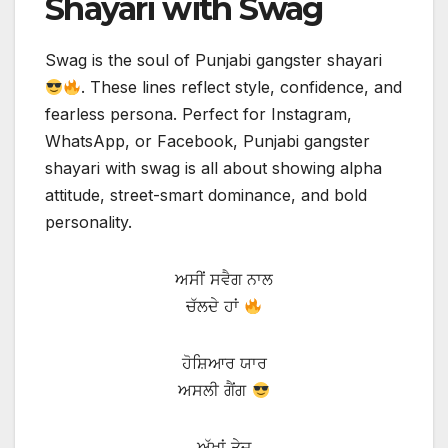
Shayari with Swag
Swag is the soul of Punjabi gangster shayari
. These lines reflect style, confidence, and
fearless persona. Perfect for Instagram,
WhatsApp, or Facebook, Punjabi gangster
shayari with swag is all about showing alpha
attitude, street-smart dominance, and bold
personality.
ਅਸੀਂ ਸਵੈਗ ਨਾਲ
ਚੱਲਦੇ ਹਾਂ
ਹੋਸ਼ਿਆਰ ਯਾਰ
ਅਸਲੀ ਗੈਂਗ
ਅੱਖਾਂ ਤੇਜ਼