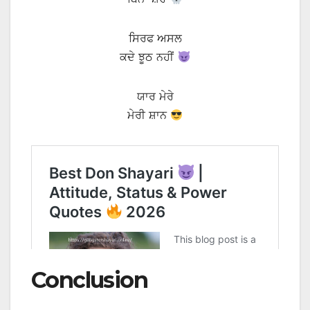
ਸਿਰਫ ਅਸਲ
ਕਦੇ ਝੂਠ ਨਹੀਂ
ਯਾਰ ਮੇਰੇ
ਮੇਰੀ ਸ਼ਾਨ
Conclusion