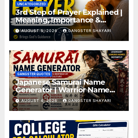
UNCATEGORIZED
3rd Step of Prayer Explained |
Meaning, Importance &
Benefits
AUGUST 5, 2026
GANGSTER SHAYARI
GANGSTER QUOTES
Japanese Samurai Name
Generator | Warrior Name
Ideas
AUGUST 4, 2026
GANGSTER SHAYARI